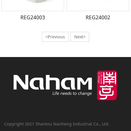
REG24003
REG24002
<Previous
Next>
Copyright 2021 Shantou Nanheng Industrial Co., Ltd.