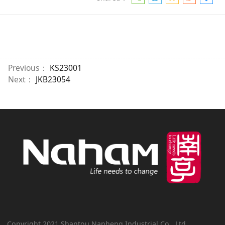
Previous：
KS23001
Next：
JKB23054
Copyright 2021 Shantou Nanheng Industrial Co., Ltd.