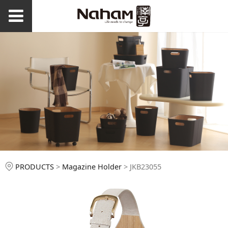
JKB23055
PRODUCTS
>
Magazine Holder
>
JKB23055