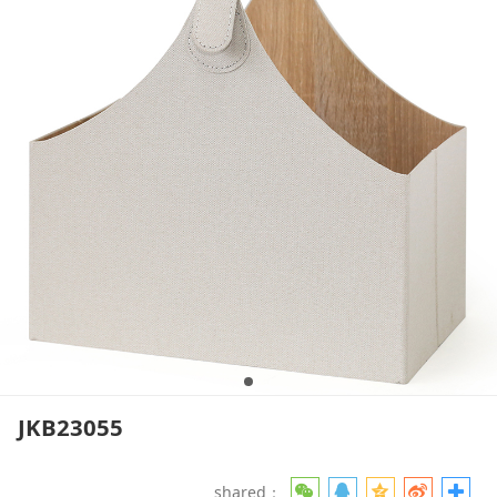
JKB23055
shared：