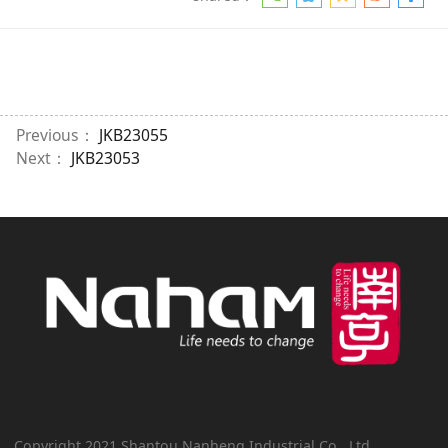
Previous：
JKB23055
Next：
JKB23053
Copyright 2021 Shantou Nanheng Industrial Co., Ltd.