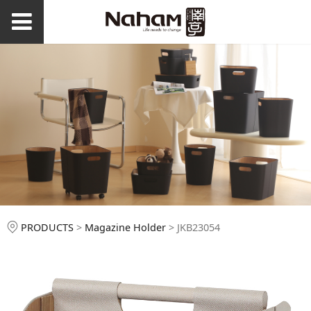
JKB23054
PRODUCTS
>
Magazine Holder
>
JKB23054