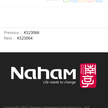
Previous：
KS23066
Next：
KS23064
Copyright 2021 Shantou Nanheng Industrial Co., Ltd.